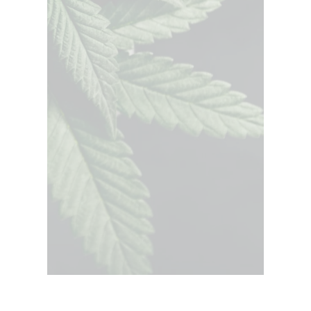
لورم ایپسوم متن ساختگی با تولید سادگی نامفهوم از صنعت چاپ و با استفاده
از طراحان گرافیک است چاپگرها و متون بلکه روزنامه و مجله در ستون و
سطرآنچنان که لازم است و برای شرایط فعلی تکنولوژی مورد نیاز و کاربردهای
متنوع با هدف بهبود ابزارهای کاربردی می باشد کتابهای زیادی در شصت و سه
درصد گذشته حال و آینده شناخت فراوان جامعه و متخصصان را می طلبد.
بیشتر بخوانید
بیشتر ببینید