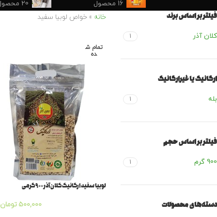
16 محصول
20 محصول
فیلتر بر اساس برند
خانه
»
خواص لوبیا سفید
کلان آذر
1
تمام ش
ده
ارگانیک یا غیرارگانیک
بله
1
فیلتر بر اساس حجم
900 گرم
1
لوبیا سفید ارگانیک کلان آذر ۹۰۰ گرمی
دسته‌های محصولات
۵۰۰,۰۰۰
تومان