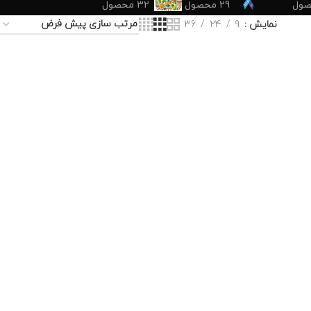
29 محصول
32 محصول
نمایش
9
24
36