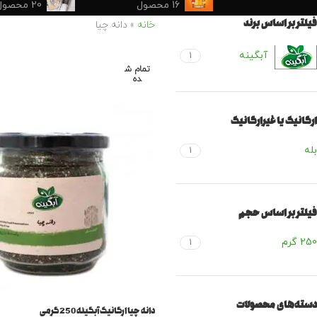
16 محصول
20 محصول
فیلتر بر اساس برند
خانه
»
دانه چیا
آبگینه
1
تمام ش
ده
ارگانیک یا غیرارگانیک
بله
1
فیلتر بر اساس حجم
250 گرم
1
دسته‌های محصولات
دانه چیا ارگانیک آبگینه 250 گرمی