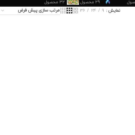
29 محصول
32 محصول
نمایش
9
24
36